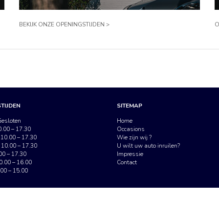
BEKIJK ONZE OPENINGSTIJDEN >
O
TIJDEN
SITEMAP
esloten
Home
.00 – 17.30
Occasions
10.00 – 17.30
Wie zijn wij ?
10.00 – 17.30
U wilt uw auto inruilen?
00 – 17.30
Impressie
0.00 – 16.00
Contact
00 – 15.00