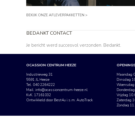
BEKIJK ONZE AFLEVERPAKKETTEN >
BEDANKT CONTACT
Je bericht werd succesvol verzonden. Bedankt.
OCASSION CENTRUM HEEZE
OPENINGS
Industrieweg 31
Maandag G
5591 JL Heeze
Dinsdag 10
Tel. 040 2264222
Woensdag 
Mail.
info@ocassioncentrum-heeze.nl
Donderdag 
KvK. 17161032
Vrijdag 10.
Ontwikkeld door Best4u i.s.m. AutoTrack
Zaterdag 1
Zondag 11.