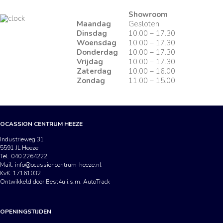
Showroom
Maandag
Gesloten
Dinsdag
10.00 – 17.30
Woensdag
10.00 – 17.30
Donderdag
10.00 – 17.30
Vrijdag
10.00 – 17.30
Zaterdag
10.00 – 16.00
Zondag
11.00 – 15.00
OCASSION CENTRUM HEEZE
Industrieweg 31
5591 JL Heeze
Tel. 040 2264222
Mail.
info@ocassioncentrum-heeze.nl
KvK. 17161032
Ontwikkeld door Best4u i.s.m. AutoTrack
OPENINGSTIJDEN