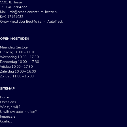
5591 JL Heeze
Tel. 040 2264222
Mail.
info@ocassioncentrum-heeze.nl
KvK. 17161032
Ontwikkeld door Best4u i.s.m. AutoTrack
OPENINGSTIJDEN
Maandag Gesloten
Dinsdag 10.00 – 17.30
Woensdag 10.00 – 17.30
Donderdag 10.00 – 17.30
Vrijdag 10.00 – 17.30
Zaterdag 10.00 – 16.00
Zondag 11.00 – 15.00
SITEMAP
Home
Occasions
Wie zijn wij ?
U wilt uw auto inruilen?
Impressie
Contact