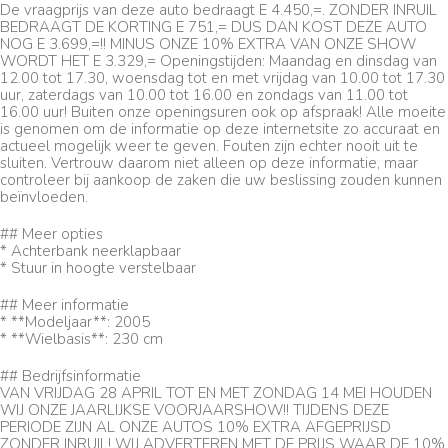
De vraagprijs van deze auto bedraagt E 4.450,=. ZONDER INRUIL
BEDRAAGT DE KORTING E 751,= DUS DAN KOST DEZE AUTO
NOG E 3.699,=!! MINUS ONZE 10% EXTRA VAN ONZE SHOW
WORDT HET E 3.329,= Openingstijden: Maandag en dinsdag van
12.00 tot 17.30, woensdag tot en met vrijdag van 10.00 tot 17.30
uur, zaterdags van 10.00 tot 16.00 en zondags van 11.00 tot
16.00 uur! Buiten onze openingsuren ook op afspraak! Alle moeite
is genomen om de informatie op deze internetsite zo accuraat en
actueel mogelijk weer te geven. Fouten zijn echter nooit uit te
sluiten. Vertrouw daarom niet alleen op deze informatie, maar
controleer bij aankoop de zaken die uw beslissing zouden kunnen
beïnvloeden.
## Meer opties
* Achterbank neerklapbaar
* Stuur in hoogte verstelbaar
## Meer informatie
* **Modeljaar**: 2005
* **Wielbasis**: 230 cm
## Bedrijfsinformatie
VAN VRIJDAG 28 APRIL TOT EN MET ZONDAG 14 MEI HOUDEN
WIJ ONZE JAARLIJKSE VOORJAARSHOW!! TIJDENS DEZE
PERIODE ZIJN AL ONZE AUTOS 10% EXTRA AFGEPRIJSD
ZONDER INRUIL! WIJ ADVERTEREN MET DE PRIJS WAAR DE 10%