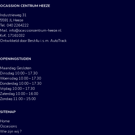
OCASSION CENTRUM HEEZE
Industrieweg 31
5591 JL Heeze
Tel. 040 2264222
Mail.
info@ocassioncentrum-heeze.nl
KvK. 17161032
Ontwikkeld door Best4u i.s.m. AutoTrack
OPENINGSTIJDEN
Maandag Gesloten
Dinsdag 10.00 – 17.30
Woensdag 10.00 – 17.30
Donderdag 10.00 – 17.30
Vrijdag 10.00 – 17.30
Zaterdag 10.00 – 16.00
Zondag 11.00 – 15.00
SITEMAP
Home
Occasions
Wie zijn wij ?