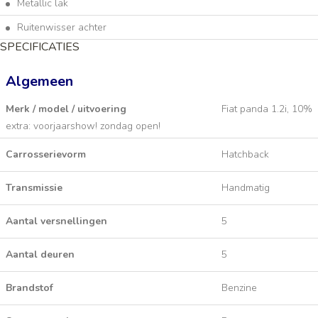
Metallic lak
Ruitenwisser achter
SPECIFICATIES
Algemeen
Merk / model / uitvoering
Fiat panda 1.2i, 10%
extra: voorjaarshow! zondag open!
Carrosserievorm
Hatchback
Transmissie
Handmatig
Aantal versnellingen
5
Aantal deuren
5
Brandstof
Benzine