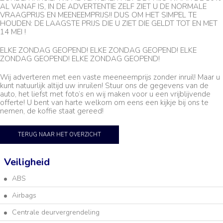
AL VANAF IS, IN DE ADVERTENTIE ZELF ZIET U DE NORMALE
VRAAGPRIJS EN MEENEEMPRIJS!! DUS OM HET SIMPEL TE
HOUDEN: DE LAAGSTE PRIJS DIE U ZIET DIE GELDT TOT EN MET
14 MEI !
ELKE ZONDAG GEOPEND! ELKE ZONDAG GEOPEND! ELKE
ZONDAG GEOPEND! ELKE ZONDAG GEOPEND!
Wij adverteren met een vaste meeneemprijs zonder inruil! Maar u
kunt natuurlijk altijd uw inruilen! Stuur ons de gegevens van de
auto, het liefst met foto’s en wij maken voor u een vrijblijvende
offerte! U bent van harte welkom om eens een kijkje bij ons te
nemen, de koffie staat gereed!
TERUG NAAR HET OVERZICHT
Veiligheid
ABS
Airbags
Centrale deurvergrendeling