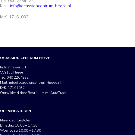
Tel. 040 2264222
Mail.
info@ocassioncentrum-heeze.nl
KvK. 17161032
OCASSION CENTRUM HEEZE
Industrieweg 31
5591 JL Heeze
Tel. 040 2264222
Mail.
info@ocassioncentrum-heeze.nl
KvK. 17161032
Ontwikkeld door Best4u i.s.m. AutoTrack
OPENINGSTIJDEN
Maandag Gesloten
Dinsdag 10.00 – 17.30
Woensdag 10.00 – 17.30