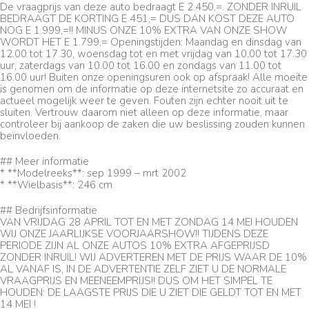
De vraagprijs van deze auto bedraagt E 2.450,=. ZONDER INRUIL
BEDRAAGT DE KORTING E 451,= DUS DAN KOST DEZE AUTO
NOG E 1.999,=!! MINUS ONZE 10% EXTRA VAN ONZE SHOW
WORDT HET E 1.799,= Openingstijden: Maandag en dinsdag van
12.00 tot 17.30, woensdag tot en met vrijdag van 10.00 tot 17.30
uur, zaterdags van 10.00 tot 16.00 en zondags van 11.00 tot
16.00 uur! Buiten onze openingsuren ook op afspraak! Alle moeite
is genomen om de informatie op deze internetsite zo accuraat en
actueel mogelijk weer te geven. Fouten zijn echter nooit uit te
sluiten. Vertrouw daarom niet alleen op deze informatie, maar
controleer bij aankoop de zaken die uw beslissing zouden kunnen
beïnvloeden.
## Meer informatie
* **Modelreeks**: sep 1999 – mrt 2002
* **Wielbasis**: 246 cm
## Bedrijfsinformatie
VAN VRIJDAG 28 APRIL TOT EN MET ZONDAG 14 MEI HOUDEN
WIJ ONZE JAARLIJKSE VOORJAARSHOW!! TIJDENS DEZE
PERIODE ZIJN AL ONZE AUTOS 10% EXTRA AFGEPRIJSD
ZONDER INRUIL! WIJ ADVERTEREN MET DE PRIJS WAAR DE 10%
AL VANAF IS, IN DE ADVERTENTIE ZELF ZIET U DE NORMALE
VRAAGPRIJS EN MEENEEMPRIJS!! DUS OM HET SIMPEL TE
HOUDEN: DE LAAGSTE PRIJS DIE U ZIET DIE GELDT TOT EN MET
14 MEI !