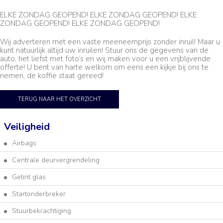
ELKE ZONDAG GEOPEND! ELKE ZONDAG GEOPEND! ELKE
ZONDAG GEOPEND! ELKE ZONDAG GEOPEND!
Wij adverteren met een vaste meeneemprijs zonder inruil! Maar u
kunt natuurlijk altijd uw inruilen! Stuur ons de gegevens van de
auto, het liefst met foto’s en wij maken voor u een vrijblijvende
offerte! U bent van harte welkom om eens een kijkje bij ons te
nemen, de koffie staat gereed!
TERUG NAAR HET OVERZICHT
Veiligheid
Airbags
Centrale deurvergrendeling
Getint glas
Startonderbreker
Stuurbekrachtiging