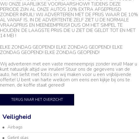
WIJ ONZE JAARLIJKSE VOORJAARSHOW!! TIJDENS DEZE
PERIODE ZIJN AL ONZE AUTOS 10% EXTRA AFGEPRIJSD
ZONDER INRUIL! WIJ ADVERTEREN MET DE PRIJS WAAR DE 10%
AL VANAF IS, IN DE ADVERTENTIE ZELF ZIET U DE NORMALE
VRAAGPRIJS EN MEENEEMPRIJS!! DUS OM HET SIMPEL TE
HOUDEN: DE LAAGSTE PRIJS DIE U ZIET DIE GELDT TOT EN MET
14 MEI !
ELKE ZONDAG GEOPEND! ELKE ZONDAG GEOPEND! ELKE
ZONDAG GEOPEND! ELKE ZONDAG GEOPEND!
Wij adverteren met een vaste meeneemprijs zonder inruil! Maar u
kunt natuurlijk altijd uw inruilen! Stuur ons de gegevens van de
auto, het liefst met foto’s en wij maken voor u een vrijblijvende
offerte! U bent van harte welkom om eens een kijkje bij ons te
nemen, de koffie staat gereed!
TERUG NAAR HET OVERZICHT
Veiligheid
Airbags
Getint glas