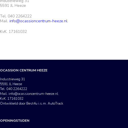
Industrieweg 31
5591 JL Heeze
Tel. 040 2264222
Mail.
info@ocassioncentrum-heeze.nl
KvK. 17161032
OCASSION CENTRUM HEEZE
Industrieweg 31
5591 JL Heeze
Tel. 040 2264222
Mail.
info@ocassioncentrum-heeze.nl
KvK. 17161032
Ontwikkeld door Best4u i.s.m. AutoTrack
OPENINGSTIJDEN