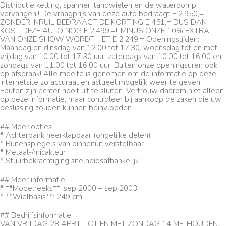
Distributie ketting, spanner, tandwielen en de waterpomp
vervangen!! De vraagprijs van deze auto bedraagt E 2.950,=.
ZONDER INRUIL BEDRAAGT DE KORTING E 451,= DUS DAN
KOST DEZE AUTO NOG E 2.499,=!! MINUS ONZE 10% EXTRA
VAN ONZE SHOW WORDT HET E 2.249,= Openingstijden:
Maandag en dinsdag van 12.00 tot 17.30, woensdag tot en met
vrijdag van 10.00 tot 17.30 uur, zaterdags van 10.00 tot 16.00 en
zondags van 11.00 tot 16.00 uur! Buiten onze openingsuren ook
op afspraak! Alle moeite is genomen om de informatie op deze
internetsite zo accuraat en actueel mogelijk weer te geven.
Fouten zijn echter nooit uit te sluiten. Vertrouw daarom niet alleen
op deze informatie, maar controleer bij aankoop de zaken die uw
beslissing zouden kunnen beïnvloeden.
## Meer opties
* Achterbank neerklapbaar (ongelijke delen)
* Buitenspiegels van binnenuit verstelbaar
* Metaal-/micakleur
* Stuurbekrachtiging snelheidsafhankelijk
## Meer informatie
* **Modelreeks**: sep 2000 – sep 2003
* **Wielbasis**: 249 cm
## Bedrijfsinformatie
VAN VRIJDAG 28 APRIL TOT EN MET ZONDAG 14 MEI HOUDEN