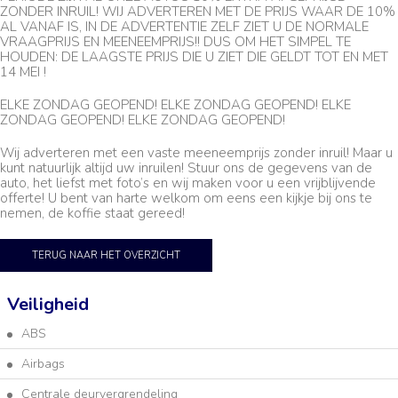
ZONDER INRUIL! WIJ ADVERTEREN MET DE PRIJS WAAR DE 10%
AL VANAF IS, IN DE ADVERTENTIE ZELF ZIET U DE NORMALE
VRAAGPRIJS EN MEENEEMPRIJS!! DUS OM HET SIMPEL TE
HOUDEN: DE LAAGSTE PRIJS DIE U ZIET DIE GELDT TOT EN MET
14 MEI !
ELKE ZONDAG GEOPEND! ELKE ZONDAG GEOPEND! ELKE
ZONDAG GEOPEND! ELKE ZONDAG GEOPEND!
Wij adverteren met een vaste meeneemprijs zonder inruil! Maar u
kunt natuurlijk altijd uw inruilen! Stuur ons de gegevens van de
auto, het liefst met foto’s en wij maken voor u een vrijblijvende
offerte! U bent van harte welkom om eens een kijkje bij ons te
nemen, de koffie staat gereed!
TERUG NAAR HET OVERZICHT
Veiligheid
ABS
Airbags
Centrale deurvergrendeling