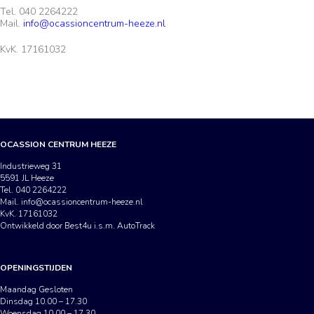
Tel. 040 2264222
Mail.
info@ocassioncentrum-heeze.nl
KvK. 17161032
OCASSION CENTRUM HEEZE
Industrieweg 31
5591 JL Heeze
Tel. 040 2264222
Mail.
info@ocassioncentrum-heeze.nl
KvK. 17161032
Ontwikkeld door Best4u i.s.m. AutoTrack
OPENINGSTIJDEN
Maandag Gesloten
Dinsdag 10.00 – 17.30
Woensdag 10.00 – 17.30