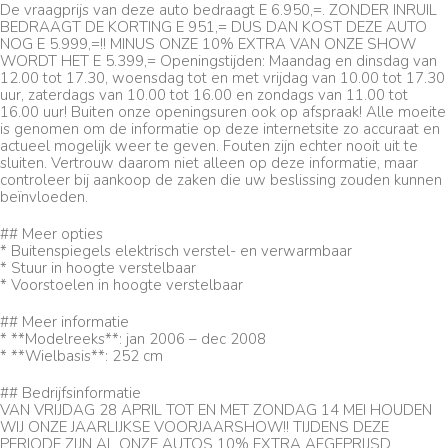
De vraagprijs van deze auto bedraagt E 6.950,=. ZONDER INRUIL
BEDRAAGT DE KORTING E 951,= DUS DAN KOST DEZE AUTO
NOG E 5.999,=!! MINUS ONZE 10% EXTRA VAN ONZE SHOW
WORDT HET E 5.399,= Openingstijden: Maandag en dinsdag van
12.00 tot 17.30, woensdag tot en met vrijdag van 10.00 tot 17.30
uur, zaterdags van 10.00 tot 16.00 en zondags van 11.00 tot
16.00 uur! Buiten onze openingsuren ook op afspraak! Alle moeite
is genomen om de informatie op deze internetsite zo accuraat en
actueel mogelijk weer te geven. Fouten zijn echter nooit uit te
sluiten. Vertrouw daarom niet alleen op deze informatie, maar
controleer bij aankoop de zaken die uw beslissing zouden kunnen
beïnvloeden.
## Meer opties
* Buitenspiegels elektrisch verstel- en verwarmbaar
* Stuur in hoogte verstelbaar
* Voorstoelen in hoogte verstelbaar
## Meer informatie
* **Modelreeks**: jan 2006 – dec 2008
* **Wielbasis**: 252 cm
## Bedrijfsinformatie
VAN VRIJDAG 28 APRIL TOT EN MET ZONDAG 14 MEI HOUDEN
WIJ ONZE JAARLIJKSE VOORJAARSHOW!! TIJDENS DEZE
PERIODE ZIJN AL ONZE AUTOS 10% EXTRA AFGEPRIJSD