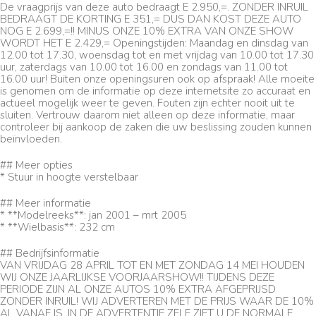
De vraagprijs van deze auto bedraagt E 2.950,=. ZONDER INRUIL
BEDRAAGT DE KORTING E 351,= DUS DAN KOST DEZE AUTO
NOG E 2.699,=!! MINUS ONZE 10% EXTRA VAN ONZE SHOW
WORDT HET E 2.429,= Openingstijden: Maandag en dinsdag van
12.00 tot 17.30, woensdag tot en met vrijdag van 10.00 tot 17.30
uur, zaterdags van 10.00 tot 16.00 en zondags van 11.00 tot
16.00 uur! Buiten onze openingsuren ook op afspraak! Alle moeite
is genomen om de informatie op deze internetsite zo accuraat en
actueel mogelijk weer te geven. Fouten zijn echter nooit uit te
sluiten. Vertrouw daarom niet alleen op deze informatie, maar
controleer bij aankoop de zaken die uw beslissing zouden kunnen
beïnvloeden.
## Meer opties
* Stuur in hoogte verstelbaar
## Meer informatie
* **Modelreeks**: jan 2001 – mrt 2005
* **Wielbasis**: 232 cm
## Bedrijfsinformatie
VAN VRIJDAG 28 APRIL TOT EN MET ZONDAG 14 MEI HOUDEN
WIJ ONZE JAARLIJKSE VOORJAARSHOW!! TIJDENS DEZE
PERIODE ZIJN AL ONZE AUTOS 10% EXTRA AFGEPRIJSD
ZONDER INRUIL! WIJ ADVERTEREN MET DE PRIJS WAAR DE 10%
AL VANAF IS, IN DE ADVERTENTIE ZELF ZIET U DE NORMALE