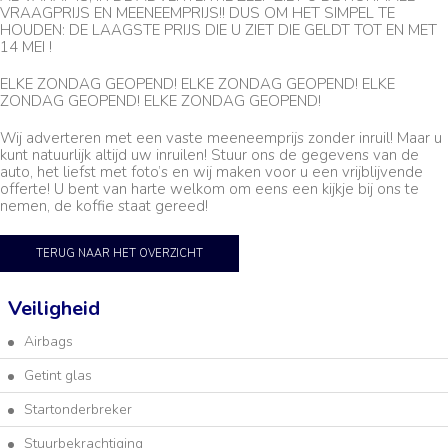
VRAAGPRIJS EN MEENEEMPRIJS!! DUS OM HET SIMPEL TE
HOUDEN: DE LAAGSTE PRIJS DIE U ZIET DIE GELDT TOT EN MET
14 MEI !
ELKE ZONDAG GEOPEND! ELKE ZONDAG GEOPEND! ELKE
ZONDAG GEOPEND! ELKE ZONDAG GEOPEND!
Wij adverteren met een vaste meeneemprijs zonder inruil! Maar u
kunt natuurlijk altijd uw inruilen! Stuur ons de gegevens van de
auto, het liefst met foto’s en wij maken voor u een vrijblijvende
offerte! U bent van harte welkom om eens een kijkje bij ons te
nemen, de koffie staat gereed!
TERUG NAAR HET OVERZICHT
Veiligheid
Airbags
Getint glas
Startonderbreker
Stuurbekrachtiging