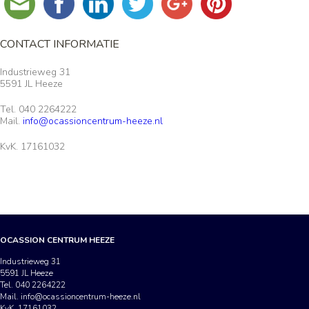
CONTACT INFORMATIE
Industrieweg 31
5591 JL Heeze
Tel. 040 2264222
Mail.
info@ocassioncentrum-heeze.nl
KvK. 17161032
OCASSION CENTRUM HEEZE
Industrieweg 31
5591 JL Heeze
Tel. 040 2264222
Mail.
info@ocassioncentrum-heeze.nl
KvK. 17161032