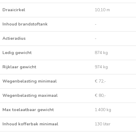
Draaicirkel
10,10 m
Inhoud brandstoftank
-
Actieradius
-
Ledig gewicht
874 kg
Rijklaar gewicht
974 kg
Wegenbelasting minimaal
€ 72,-
Wegenbelasting maximaal
€ 80,-
Max toelaatbaar gewicht
1.400 kg
Inhoud kofferbak minimaal
130 liter