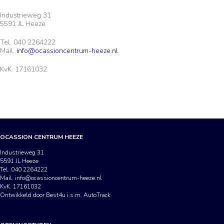
Industrieweg 31
5591 JL Heeze
Tel. 040 2264222
Mail.
info@ocassioncentrum-heeze.nl
KvK. 17161032
OCASSION CENTRUM HEEZE
Industrieweg 31
5591 JL Heeze
Tel. 040 2264222
Mail.
info@ocassioncentrum-heeze.nl
KvK. 17161032
Ontwikkeld door Best4u i.s.m. AutoTrack