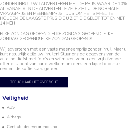
ZONDER INRUIL! WIJ ADVERTEREN MET DE PRIJS WAAR DE 10%
AL VANAF IS, IN DE ADVERTENTIE ZELF ZIET U DE NORMALE
VRAAGPRIJS EN MEENEEMPRIJS!! DUS OM HET SIMPEL TE
HOUDEN: DE LAAGSTE PRIJS DIE U ZIET DIE GELDT TOT EN MET
14 MEI !
ELKE ZONDAG GEOPEND! ELKE ZONDAG GEOPEND! ELKE
ZONDAG GEOPEND! ELKE ZONDAG GEOPEND!
Wij adverteren met een vaste meeneemprijs zonder inruil! Maar u
kunt natuurlijk altijd uw inruilen! Stuur ons de gegevens van de
auto, het liefst met foto’s en wij maken voor u een vrijblijvende
offerte! U bent van harte welkom om eens een kijkje bij ons te
nemen, de koffie staat gereed!
TERUG NAAR HET OVERZICHT
Veiligheid
ABS
Airbags
Centrale deurvergrendeling