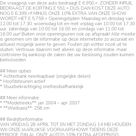
De vraagprijs van deze auto bedraagt E 6.950,=. ZONDER INRUIL
BEDRAAGT DE KORTING E 551,= DUS DAN KOST DEZE AUTO
NOG E 6.399,=!! MINUS ONZE 10% EXTRA VAN ONZE SHOW
WORDT HET E 5.759,= Openingstijden: Maandag en dinsdag van
12.00 tot 17.30, woensdag tot en met vrijdag van 10.00 tot 17.30
uur, zaterdags van 10.00 tot 16.00 en zondags van 11.00 tot
16.00 uur! Buiten onze openingsuren ook op afspraak! Alle moeite
is genomen om de informatie op deze internetsite zo accuraat en
actueel mogelijk weer te geven. Fouten zijn echter nooit uit te
sluiten. Vertrouw daarom niet alleen op deze informatie, maar
controleer bij aankoop de zaken die uw beslissing zouden kunnen
beïnvloeden.
## Meer opties
* Achterbank neerklapbaar (ongelijke delen)
* Hoofdsteunen actief
* Stuurbekrachtiging snelheidsafhankelijk
## Meer informatie
* **Modelreeks**: jan 2004 – apr 2007
* **Wielbasis**: 258 cm
## Bedrijfsinformatie
VAN VRIJDAG 28 APRIL TOT EN MET ZONDAG 14 MEI HOUDEN
WIJ ONZE JAARLIJKSE VOORJAARSHOW!! TIJDENS DEZE
PERIODE ZIJN AL ONZE AUTOS 10% EXTRA AFGEPRIJSD